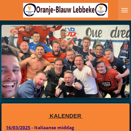
Ga
direct
naar
de
hoofdinhoud
KALENDER
16/03/2025
- Italiaanse middag